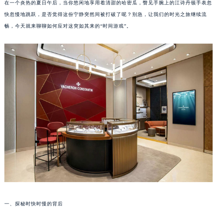
在一个炎热的夏日午后，当你悠闲地享用着清甜的哈密瓜，瞥见手腕上的江诗丹顿手表忽
快忽慢地跳跃，是否觉得这份宁静突然间被打破了呢？别急，让我们的时光之旅继续流
畅，今天就来聊聊如何应对这突如其来的“时间游戏”。
一、探秘时快时慢的背后