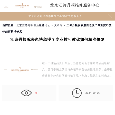
北京江诗丹顿维修服务中心


北京江诗丹顿维修服务中心竭诚为您服务！
当前位置：
北京江诗丹顿售后服务地址
>
文章库
> 江诗丹顿腕表忽快忽慢？专业技巧教
你如何精准修复
江诗丹顿腕表忽快忽慢？专业技巧教你如何精准修复
在一个炎热的夏日午后，当你悠闲地享用着清甜的哈密
瓜，瞥见手腕上的江诗丹顿手表忽快忽慢地跳跃，是否觉
得这份宁静突然间被打破了呢？别急，让我们的时光之旅
继续…

次
2024-09-26