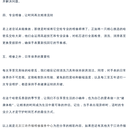
并解决问题。
四、专业维修，让时间再次精准流转
若上述尝试未能奏效，那便是时候将它交给专业的维修师傅了。正如将一只精心挑选的哈
密瓜交给大厨，他们会运用高超技艺和专业设备，对机芯进行全面检查、清洗、润滑甚至
更换受损部件，确保手表重新找回它的节奏感。
五、维修之外，日常保养的重要性
每次享受完美味的哈密瓜，我们都应记得清洗刀具和保持厨房清洁。同理，对手表的日常
保养亦不可忽视。定期检查防水性能、避免剧烈震动和极端温度，以及每三至五年进行一
次专业维护，都是保持手表健康运转的关键。
在这个哈密瓜香甜的季节里，让我们不仅享受生活的小确幸，也为自己的爱表做一次“健
康体检”，让精准的时间成为生活中最可靠的伴侣。记住，当手表出现异样时，适时的专
业介入才是守护时间艺术的最佳方式。
以上就是
北京江诗丹顿维修服务中心
为您分享的精彩内容。如果您还有其他关于江诗丹顿