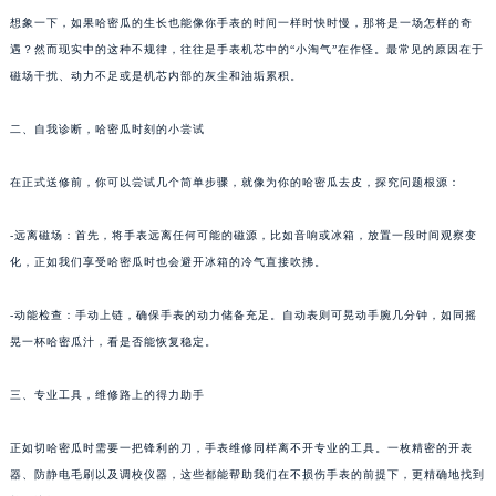
想象一下，如果哈密瓜的生长也能像你手表的时间一样时快时慢，那将是一场怎样的奇
遇？然而现实中的这种不规律，往往是手表机芯中的“小淘气”在作怪。最常见的原因在于
磁场干扰、动力不足或是机芯内部的灰尘和油垢累积。
二、自我诊断，哈密瓜时刻的小尝试
在正式送修前，你可以尝试几个简单步骤，就像为你的哈密瓜去皮，探究问题根源：
-远离磁场：首先，将手表远离任何可能的磁源，比如音响或冰箱，放置一段时间观察变
化，正如我们享受哈密瓜时也会避开冰箱的冷气直接吹拂。
-动能检查：手动上链，确保手表的动力储备充足。自动表则可晃动手腕几分钟，如同摇
晃一杯哈密瓜汁，看是否能恢复稳定。
三、专业工具，维修路上的得力助手
正如切哈密瓜时需要一把锋利的刀，手表维修同样离不开专业的工具。一枚精密的开表
器、防静电毛刷以及调校仪器，这些都能帮助我们在不损伤手表的前提下，更精确地找到