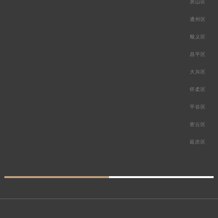
房山区
通州区
顺义区
昌平区
大兴区
怀柔区
平谷区
密云区
延庆区