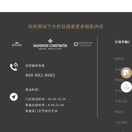
轻轻滑动下方栏目探索更多精彩内容
江诗丹顿北
朝阳区

总部服务热线
东城区

400-882-9682
西城区

营业时间：
丰台区

门店营业时间：09:00-19:30
石景山区
客服在线时间：8:00-22:00
客服及门店节假日不休
海淀区
门头沟区