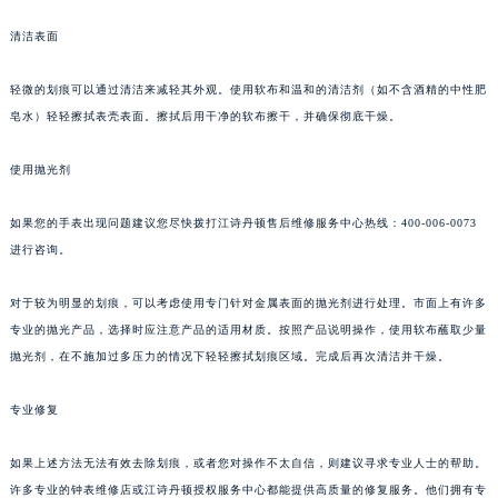
清洁表面
轻微的划痕可以通过清洁来减轻其外观。使用软布和温和的清洁剂（如不含酒精的中性肥
皂水）轻轻擦拭表壳表面。擦拭后用干净的软布擦干，并确保彻底干燥。
使用抛光剂
如果您的手表出现问题建议您尽快拨打江诗丹顿售后维修服务中心热线：400-006-0073
进行咨询。
对于较为明显的划痕，可以考虑使用专门针对金属表面的抛光剂进行处理。市面上有许多
专业的抛光产品，选择时应注意产品的适用材质。按照产品说明操作，使用软布蘸取少量
抛光剂，在不施加过多压力的情况下轻轻擦拭划痕区域。完成后再次清洁并干燥。
专业修复
如果上述方法无法有效去除划痕，或者您对操作不太自信，则建议寻求专业人士的帮助。
许多专业的钟表维修店或江诗丹顿授权服务中心都能提供高质量的修复服务。他们拥有专