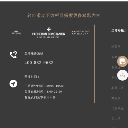
轻轻滑动下方栏目探索更多精彩内容
江诗丹顿北
朝阳区

总部服务热线
东城区

400-882-9682
西城区

营业时间：
丰台区

门店营业时间：09:00-19:30
石景山区
客服在线时间：8:00-22:00
客服及门店节假日不休
海淀区
门头沟区
房山区