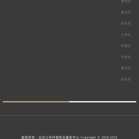
通州区
顺义区
昌平区
大兴区
怀柔区
平谷区
密云区
延庆区
版权所有：
北京江诗丹顿售后服务中心
Copyright © 2018-2032