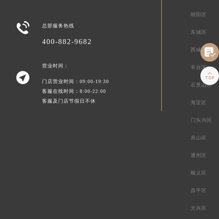
朝阳区

总部服务热线
东城区
400-882-9682

西城区
营业时间：
丰台区


门店营业时间：09:00-19:30
石景山区
客服在线时间：8:00-22:00
客服及门店节假日不休
海淀区
门头沟区
房山区
通州区
顺义区
昌平区
大兴区