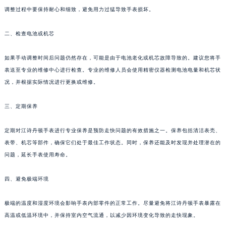
调整过程中要保持耐心和细致，避免用力过猛导致手表损坏。
二、检查电池或机芯
如果手动调整时间后问题仍然存在，可能是由于电池老化或机芯故障导致的。建议您将手
表送至专业的维修中心进行检查。专业的维修人员会使用精密仪器检测电池电量和机芯状
况，并根据实际情况进行更换或维修。
三、定期保养
定期对江诗丹顿手表进行专业保养是预防走快问题的有效措施之一。保养包括清洁表壳、
表带、机芯等部件，确保它们处于最佳工作状态。同时，保养还能及时发现并处理潜在的
问题，延长手表使用寿命。
四、避免极端环境
极端的温度和湿度环境会影响手表内部零件的正常工作。尽量避免将江诗丹顿手表暴露在
高温或低温环境中，并保持室内空气流通，以减少因环境变化导致的走快现象。