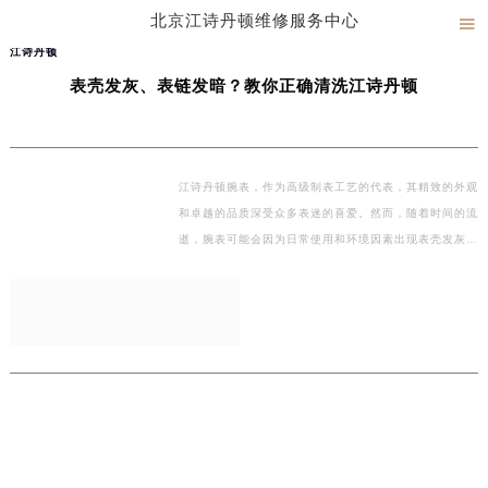
北京江诗丹顿维修服务中心

当前位置：
北京江诗丹顿售后服务地址
>
文章库
> 表壳发灰、表链发暗？教你正确清洗
北京江诗丹顿维修服务中心竭诚为您服务！
江诗丹顿
表壳发灰、表链发暗？教你正确清洗江诗丹顿
江诗丹顿腕表，作为高级制表工艺的代表，其精致的外观
和卓越的品质深受众多表迷的喜爱。然而，随着时间的流
逝，腕表可能会因为日常使用和环境因素出现表壳发灰、
…