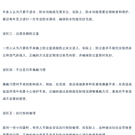
许多人认为只要不进水，防水功能就无需关注。实际上，防水功能需要定期检查和维护。
建议每年至少进行一次专业防水测试，确保防水性能完好无损。
误区三：过度依赖防尘盖
一些人认为只要给手表戴上防尘盖就能防止灰尘进入。实际上，防尘盖并不能完全阻挡灰
尘和湿气的侵入。正确的方法是定期清洁表壳内部，并确保防尘盖密封良好。
误区四：不注意日常佩戴习惯
佩戴习惯对手表的影响很大。例如，在洗澡、游泳或做家务时应避免佩戴手表；在高温或
低温环境中也要小心保护手表。正确的做法是根据实际情况调整佩戴方式，避免对手表造
成不必要的损害。
误区五：自行拆卸修理
面对一些小问题时，有些人可能会尝试自行拆卸修理。但实际上，这种做法往往会导致更
严重的问题。正确的做法是将手表送到专业的维修中心进行检查和修理。