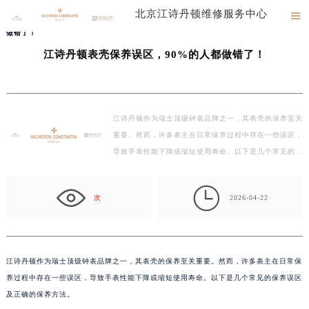
北京江诗丹顿维修服务中心

当前位置：
北京江诗丹顿售后服务地址
>
文章库
> 江诗丹顿表壳保养误区，90%的人都
北京江诗丹顿维修服务中心竭诚为您服务！
做错了！
江诗丹顿表壳保养误区，90%的人都做错了！
江诗丹顿作为瑞士顶级钟表品牌之一，其表壳的保养至关
重要。然而，许多表主在日常保养过程中存在一些误区，
导致手表性能下降或缩短使用寿命。以下是几个常见的…

次
2026-04-22
江诗丹顿作为瑞士顶级钟表品牌之一，其表壳的保养至关重要。然而，许多表主在日常保
养过程中存在一些误区，导致手表性能下降或缩短使用寿命。以下是几个常见的保养误区
及正确的保养方法。